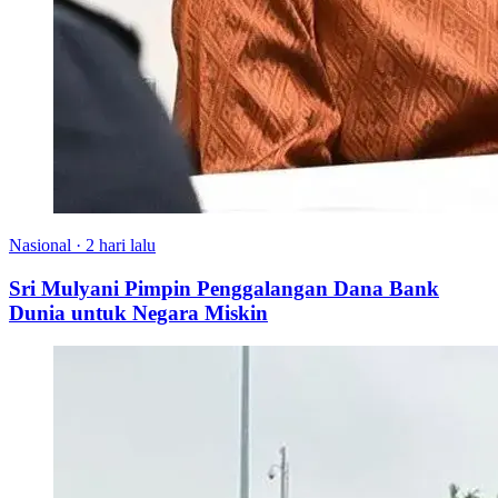
Nasional
·
2 hari lalu
Sri Mulyani Pimpin Penggalangan Dana Bank
Dunia untuk Negara Miskin