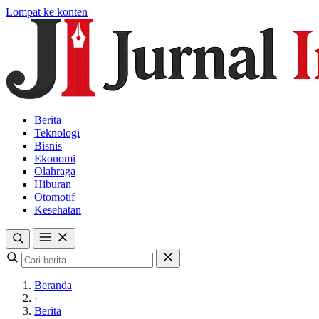
Lompat ke konten
Berita
Teknologi
Bisnis
Ekonomi
Olahraga
Hiburan
Otomotif
Kesehatan
Beranda
·
Berita