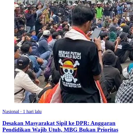
Nasional
·
1 hari lalu
Desakan Masyarakat Sipil ke DPR: Anggaran
Pendidikan Wajib Utuh, MBG Bukan Prioritas