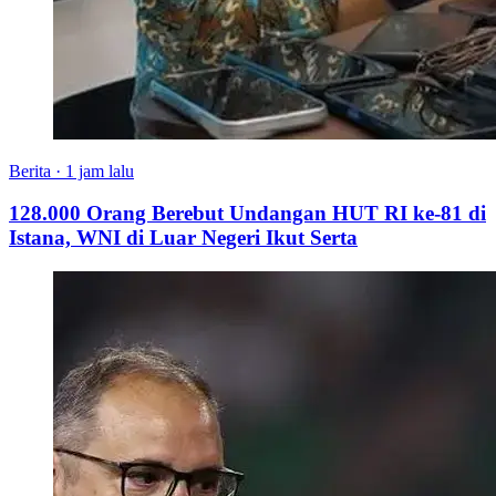
Berita
·
1 jam lalu
128.000 Orang Berebut Undangan HUT RI ke-81 di
Istana, WNI di Luar Negeri Ikut Serta