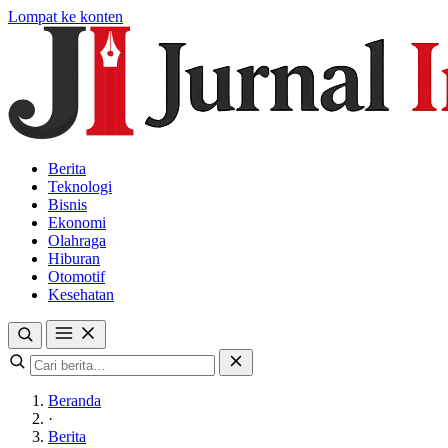
Lompat ke konten
Berita
Teknologi
Bisnis
Ekonomi
Olahraga
Hiburan
Otomotif
Kesehatan
Beranda
·
Berita